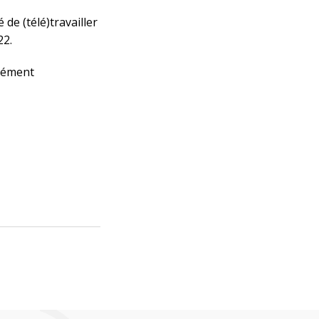
 de (télé)travailler
22.
plément