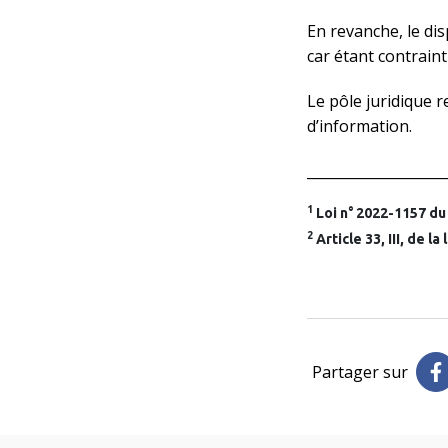
En revanche, le disp
car étant contraint 
Le pôle juridique r
d’information.
___________________
1
Loi n° 2022-1157 du
2
Article 33, III, de l
Partager sur