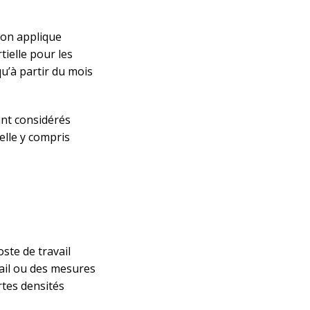
tion applique
rtielle pour les
u’à partir du mois
tant considérés
elle y compris
oste de travail
vail ou des mesures
rtes densités