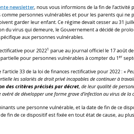
ente newsletter
, nous vous informions de la fin de l’activité 
s comme personnes vulnérables et pour les parents qui ne 
 doivent garder leur enfant. Ce régime devait cesser au 31 jui
tion du virus qui demeure, le Gouvernement a décidé de prolon
e spécifique aux personnes vulnérables.
1
rectificative pour 2022
parue au journal officiel le 17 août der
er
té partielle pour personnes vulnérables à compter du 1
sept
 l’article 33 de la loi de finances rectificative pour 2022 : «
Peu
artielle les salariés de droit privé incapables de continuer à travai
on des critères précisés par décret
, de leur qualité de perso
 avéré de développer une forme grave d’infection au virus de la c
inants une personne vulnérable, et la date de fin de ce dispo
de fin de ce dispositif est fixée en tout état de cause, au plu