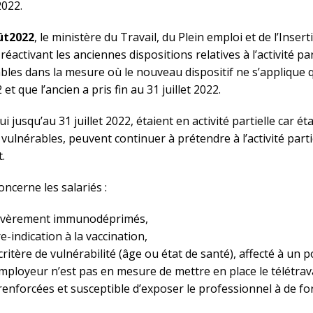
022.
ût
2022
, le ministère du Travail, du Plein emploi et de l’Inser
 réactivant les anciennes dispositions relatives à l’activité pa
les dans la mesure où le nouveau dispositif ne s’applique q
t que l’ancien a pris fin au 31 juillet 2022.
qui jusqu’au 31 juillet 2022, étaient en activité partielle car é
lnérables, peuvent continuer à prétendre à l’activité parti
.
oncerne les salariés :
sévèrement immunodéprimés,
e-indication à la vaccination,
 critère de vulnérabilité (âge ou état de santé), affecté à un p
employeur n’est pas en mesure de mettre en place le télétra
renforcées et susceptible d’exposer le professionnel à de fo