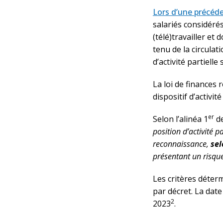
Lors d’une précéd
salariés considéré
(télé)travailler et
tenu de la circula
d’activité partiell
La loi de finances 
dispositif d’activi
er
Selon l’alinéa 1
de
position d’activité p
reconnaissance,
sel
présentant un risque
Les critères déterm
par décret. La date 
2
2023
.