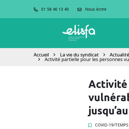
Gestion des cookies
Aller
01 58 46 13 40
Nous écrire
au
contenu
Accueil
La vie du syndicat
Actualit
Activité partielle pour les personnes vu
Activité
vulnérab
jusqu’au
COVID-19
/
TEMPS 