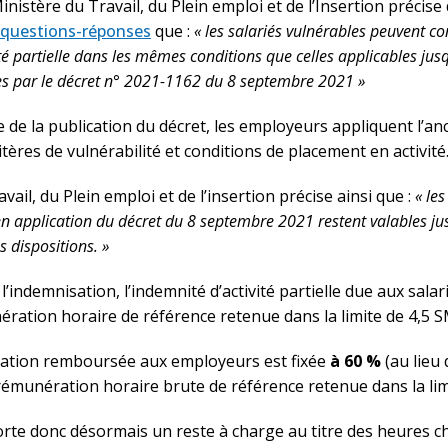
Ministère du Travail, du Plein emploi et de l’Insertion précise
questions-réponses
que :
« les salariés vulnérables peuvent co
vité partielle dans les mêmes conditions que celles applicables jus
ées par le décret n° 2021-1162 du 8 septembre 2021 »
te de la publication du décret, les employeurs appliquent l’anc
itères de vulnérabilité et conditions de placement en activité
vail, du Plein emploi et de l’insertion précise ainsi que :
« le
en application du décret du 8 septembre 2021 restent valables jus
s dispositions. »
l’indemnisation, l’indemnité d’activité partielle due aux salar
ration horaire de référence retenue dans la limite de 4,5 S
ocation remboursée aux employeurs est fixée
à 60 %
(au lieu
rémunération horaire brute de référence retenue dans la lim
rte donc désormais un reste à charge au titre des heures 