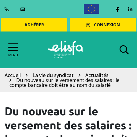
Gestion des cookies
Aller
Lien ve
Li
au
ENGLISH
contenu
CONNEXION
ADHÉRER
MENU
Accueil
La vie du syndicat
Actualités
Du nouveau sur le versement des salaires : le
compte bancaire doit être au nom du salarié
Du nouveau sur le
versement des salaires :