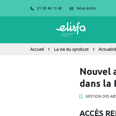
Gestion des cookies
Aller
01 58 46 13 40
Nous écrire
au
contenu
Accueil
La vie du syndicat
Actualit
Nouvel 
dans la 
GESTION DES AB
ACCÈS RE