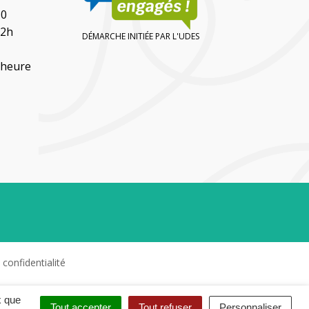
30
12h
DÉMARCHE INITIÉE PAR L'UDES
(heure
ebook
e Linkedin
 confidentialité
x que
Tout accepter
Tout refuser
Personnaliser