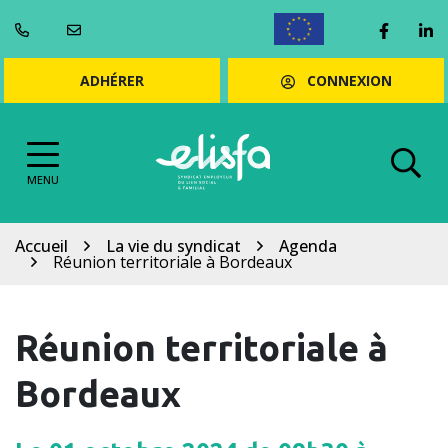
Gestion des cookies
Aller
Lien ve
Li
au
ENGLISH
contenu
CONNEXION
ADHÉRER
MENU
Accueil
La vie du syndicat
Agenda
Réunion territoriale à Bordeaux
Réunion territoriale à
Bordeaux