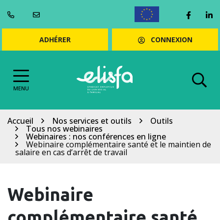
Gestion des cookies
Aller
Lien ve
Li
au
ENGLISH
contenu
CONNEXION
ADHÉRER
MENU
Accueil
Nos services et outils
Outils
Tous nos webinaires
Webinaires : nos conférences en ligne
Webinaire complémentaire santé et le maintien de
salaire en cas d’arrêt de travail
Webinaire
complémentaire santé