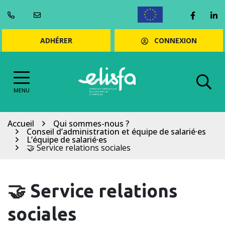
Gestion des cookies
Aller
Lien ve
Li
au
ENGLISH
contenu
CONNEXION
ADHÉRER
MENU
Accueil
Qui sommes-nous ?
Conseil d’administration et équipe de salarié·es
L’équipe de salarié·es
🤝 Service relations sociales
🤝 Service relations
sociales