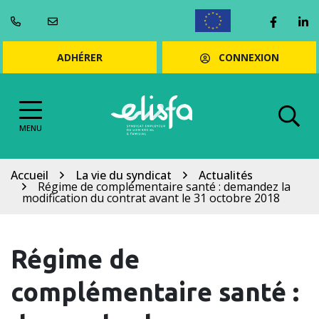
Gestion des cookies
Aller
Lien ve
Li
au
ENGLISH
contenu
CONNEXION
ADHÉRER
MENU
Accueil
La vie du syndicat
Actualités
Régime de complémentaire santé : demandez la
modification du contrat avant le 31 octobre 2018
Régime de
complémentaire santé :