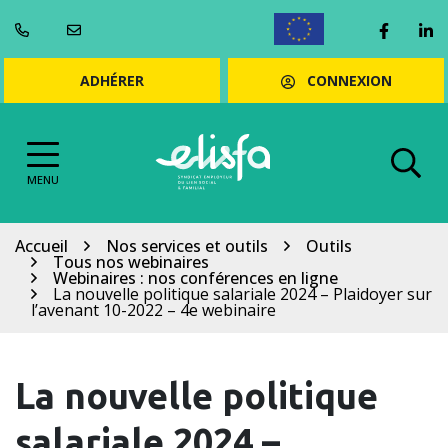
Gestion des cookies
Aller
Lien ve
Li
au
ENGLISH
contenu
CONNEXION
ADHÉRER
MENU
Accueil
Nos services et outils
Outils
Tous nos webinaires
Webinaires : nos conférences en ligne
La nouvelle politique salariale 2024 – Plaidoyer sur
l’avenant 10-2022 – 4e webinaire
La nouvelle politique
salariale 2024 –